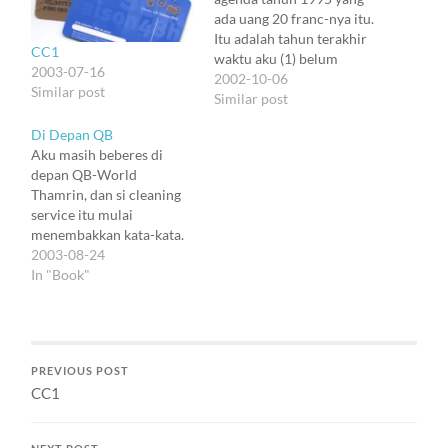
ada uang 20 franc-nya itu.
Itu adalah tahun terakhir
CC1
waktu aku (1) belum
2003-07-16
pegang credit card, yang
2002-10-06
Similar post
berarti (2) belum
Similar post
berlangganan Internet
Di Depan QB
sendiri dan (3a) belum
Aku masih beberes di
daftar IEEE serta (3b)
depan QB-World
belum kenal ISNET dan (4)
Thamrin, dan si cleaning
belum punya komunitas
service itu mulai
online. Tapi isi
menembakkan kata-kata.
catatannya…
"Mahal ya buku-buku di
2003-08-24
situ?" "Yaaa ... Mahal juga
In "Book"
sih." (Bokek juga lah kalo
sering ke sini. Kalo nggak
gara2 dendam sama masa
lalu juga sekarang ogah
PREVIOUS POST
beli buku2 mahal gini.)
CC1
"Waktu saya ke sana,…