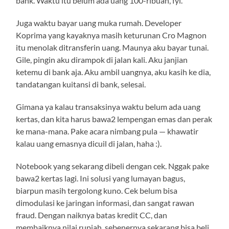
bank. Waktu itu belum ada uang 100-ribuan, fyi.
Juga waktu bayar uang muka rumah. Developer
Koprima yang kayaknya masih keturunan Cro Magnon
itu menolak ditransferin uang. Maunya aku bayar tunai.
Gile, pingin aku dirampok di jalan kali. Aku janjian
ketemu di bank aja. Aku ambil uangnya, aku kasih ke dia,
tandatangan kuitansi di bank, selesai.
Gimana ya kalau transaksinya waktu belum ada uang
kertas, dan kita harus bawa2 lempengan emas dan perak
ke mana-mana. Pake acara nimbang pula — khawatir
kalau uang emasnya dicuil di jalan, haha :).
Notebook yang sekarang dibeli dengan cek. Nggak pake
bawa2 kertas lagi. Ini solusi yang lumayan bagus,
biarpun masih tergolong kuno. Cek belum bisa
dimodulasi ke jaringan informasi, dan sangat rawan
fraud. Dengan naiknya batas kredit CC, dan
membaiknya nilai rupiah, sebenernya sekarang bisa beli