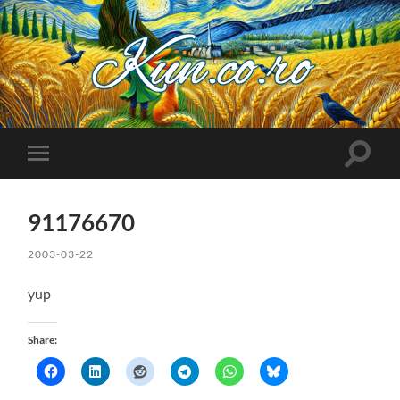
Kuncoro++
Toggle
Toggle
search
mobile
field
menu
91176670
2003-03-22
yup
Share: