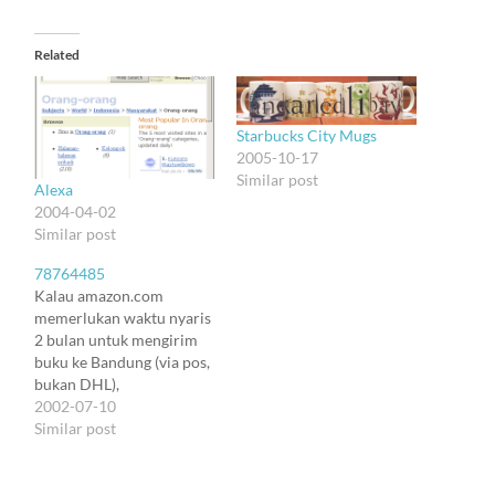
Related
Starbucks City Mugs
2005-10-17
Similar post
Alexa
2004-04-02
Similar post
78764485
Kalau amazon.com
memerlukan waktu nyaris
2 bulan untuk mengirim
buku ke Bandung (via pos,
bukan DHL),
amazon.co.uk cuma
2002-07-10
memerlukan 12 hari. Luar
Similar post
biasa? Yup. Tapi ternyata
amazon.fr bisa
memecahkan rekor itu