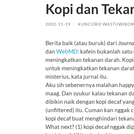
Kopi dan Teka
2002-11-19
/
KUNCORO WASTUWIBO
Berita baik (atau buruk) dari
Journa
dan
WebMD
: kafein bukanlah satu
meningkatkan tekanan darah. Kop
untuk meningkatkan tekanan darah
misterius, kata jurnal itu.
Aku sih sebenernya malahan happy.
maag. Dan syukur kalau tekanan dar
dibikin naik dengan kopi decaf ya
(unfiltered) itu. Cuman kan nggak c
kopi decaf buat menghindari tekana
What next? (1) kopi decaf nggak dip