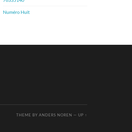
Numéro Huit
THEME BY
ANDERS NOREN
—
UP ↑