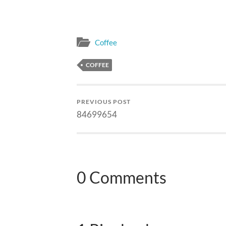
sayang jantung, sementara ini
kopi memang harus dihindari.
Pelihara aja umur, sampai…
Coffee
COFFEE
PREVIOUS POST
84699654
0 Comments