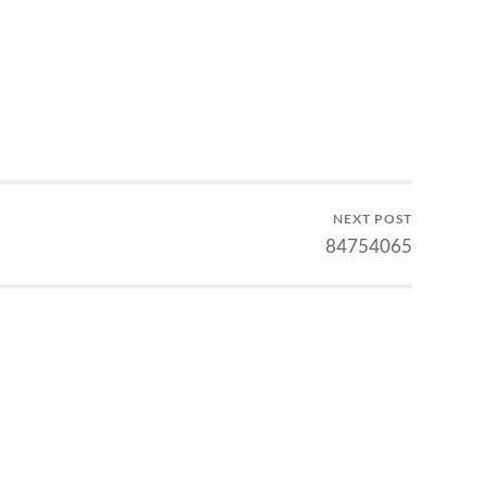
siapa yang nemenin memicu
semangat di kubikel? Wagner?…
NEXT POST
84754065