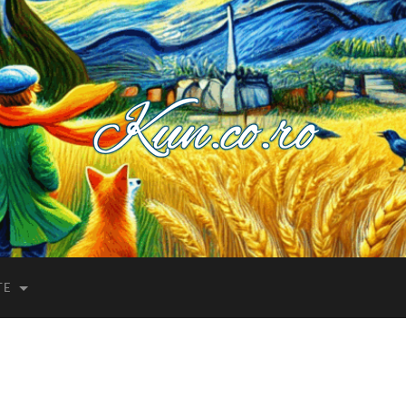
Kuncoro++
TE