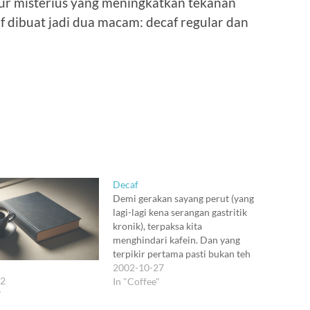
unsur misterius yang meningkatkan tekanan
caf dibuat jadi dua macam: decaf regular dan
Decaf
Demi gerakan sayang perut (yang
lagi-lagi kena serangan gastritik
kronik), terpaksa kita
menghindari kafein. Dan yang
terpikir pertama pasti bukan teh
atau cokelat, tapi kopi. (Padahal
2002-10-27
12
teh memiliki kadar kafein lebih
In "Coffee"
"
tinggi, tapi ini udah pernah ditulis
di sini). Menghindari kopi? Trus