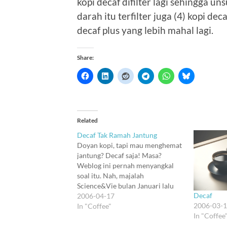
kopi decaf difilter lagi sehingga 
darah itu terfilter juga (4) kopi de
decaf plus yang lebih mahal lagi.
Share:
Related
Decaf Tak Ramah Jantung
Doyan kopi, tapi mau menghemat
jantung? Decaf saja! Masa?
Weblog ini pernah menyangkal
soal itu. Nah, majalah
Science&Vie bulan Januari lalu
Decaf
mengulang hal yang sama. Kopi
2006-04-17
2006-03-
decaf tidak membantu
In "Coffee"
In "Coffee
menghemat jantung buat para
pecandu narkopi. Jadi, buat yang