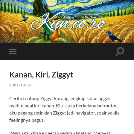
Kuncoro++
Toggle
Toggle
search
mobile
field
menu
Kanan, Kiri, Ziggyt
2001-10-31
Cerita tentang Ziggyt kurang lengkap kalau nggak
nyebut soal kiri kanan. Kita suka berkelana bermotor,
aku pegang setir, dan Ziggyt jadi navigator, soalnya dia
feelingnya bagus.
Waktu itu kita ke daerah selatan Malang. Melayat