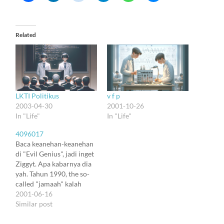
Related
LKTI Politikus
v f p
2003-04-30
2001-10-26
In "Life"
In "Life"
4096017
Baca keanehan-keanehan
di "Evil Genius", jadi inget
Ziggyt. Apa kabarnya dia
yah. Tahun 1990, the so-
called "jamaah" kalah
voting lagi di kampus. Jadi
2001-06-16
himpunan dipegang non
Similar post
"jamaah". Abis mereka
rapat, salah satu temen