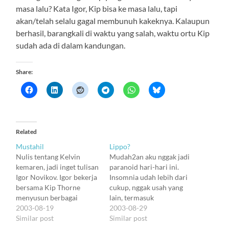
masa lalu? Kata Igor, Kip bisa ke masa lalu, tapi
akan/telah selalu gagal membunuh kakeknya. Kalaupun
berhasil, barangkali di waktu yang salah, waktu ortu Kip
sudah ada di dalam kandungan.
Share:
Related
Mustahil
Lippo?
Nulis tentang Kelvin
Mudah2an aku nggak jadi
kemaren, jadi inget tulisan
paranoid hari-hari ini.
Igor Novikov. Igor bekerja
Insomnia udah lebih dari
bersama Kip Thorne
cukup, nggak usah yang
menyusun berbagai
lain, termasuk
formulasi alternatif bagi
2003-08-19
overcaffeinated. Melintas
2003-08-29
mesin waktu. Tentu
Similar post
di Lembong, seliatan
Similar post
banyak yang jengah
sekelebat wajah Pak Wid,