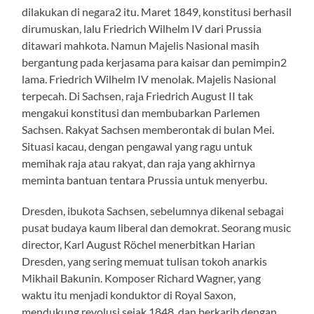
dilakukan di negara2 itu. Maret 1849, konstitusi berhasil
dirumuskan, lalu Friedrich Wilhelm IV dari Prussia
ditawari mahkota. Namun Majelis Nasional masih
bergantung pada kerjasama para kaisar dan pemimpin2
lama. Friedrich Wilhelm IV menolak. Majelis Nasional
terpecah. Di Sachsen, raja Friedrich August II tak
mengakui konstitusi dan membubarkan Parlemen
Sachsen. Rakyat Sachsen memberontak di bulan Mei.
Situasi kacau, dengan pengawal yang ragu untuk
memihak raja atau rakyat, dan raja yang akhirnya
meminta bantuan tentara Prussia untuk menyerbu.
Dresden, ibukota Sachsen, sebelumnya dikenal sebagai
pusat budaya kaum liberal dan demokrat. Seorang music
director, Karl August Röchel menerbitkan Harian
Dresden, yang sering memuat tulisan tokoh anarkis
Mikhail Bakunin. Komposer Richard Wagner, yang
waktu itu menjadi konduktor di Royal Saxon,
mendukung revolusi sejak 1848, dan berkarib dengan