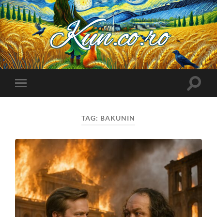
Kuncoro++
Toggle
Toggle
search
mobile
field
menu
TAG:
BAKUNIN