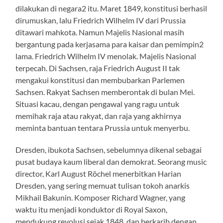
dilakukan di negara2 itu. Maret 1849, konstitusi berhasil
dirumuskan, lalu Friedrich Wilhelm IV dari Prussia
ditawari mahkota. Namun Majelis Nasional masih
bergantung pada kerjasama para kaisar dan pemimpin2
lama. Friedrich Wilhelm IV menolak. Majelis Nasional
terpecah. Di Sachsen, raja Friedrich August II tak
mengakui konstitusi dan membubarkan Parlemen
Sachsen. Rakyat Sachsen memberontak di bulan Mei.
Situasi kacau, dengan pengawal yang ragu untuk
memihak raja atau rakyat, dan raja yang akhirnya
meminta bantuan tentara Prussia untuk menyerbu.
Dresden, ibukota Sachsen, sebelumnya dikenal sebagai
pusat budaya kaum liberal dan demokrat. Seorang music
director, Karl August Röchel menerbitkan Harian
Dresden, yang sering memuat tulisan tokoh anarkis
Mikhail Bakunin. Komposer Richard Wagner, yang
waktu itu menjadi konduktor di Royal Saxon,
mendukung revolusi sejak 1848, dan berkarib dengan