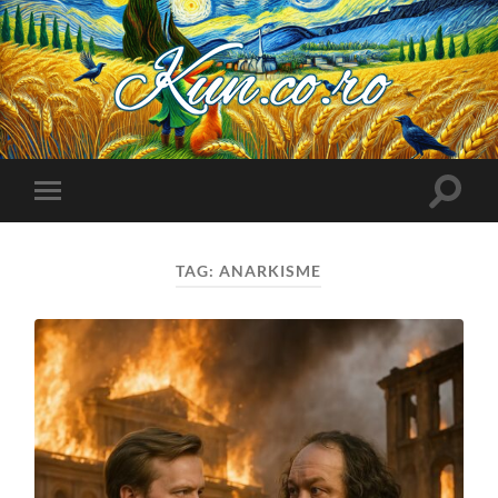
Kuncoro++
Toggle
Toggle
search
mobile
field
menu
TAG:
ANARKISME