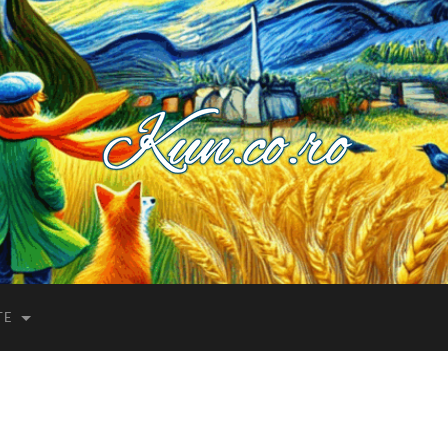
Kuncoro++
TE