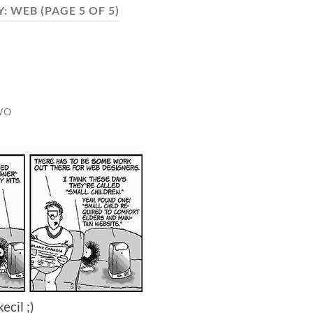
Y:
WEB
(PAGE 5 OF 5)
WO
cil ;)