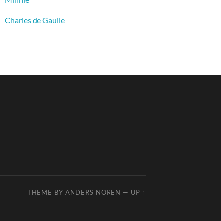
Charles de Gaulle
THEME BY
ANDERS NOREN
—
UP ↑