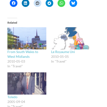
Related
From South Wales to
Le Royaume Uni
West Midlands
2010-05-05
2010-05-03
In "Travel"
In "Travel"
Toledo
2005-09-04
In "Travel"