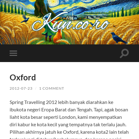
Kuncoro++
Toggle
Toggle
search
mobile
field
menu
Oxford
2012-07-23
/
1 COMMENT
Spring Travelling 2012 lebih banyak diarahkan ke
ibukota negeri Eropa Barat dan Tengah. Tapi, agak bosan
liaht kota besar seperti London, kami menyempatkan
diri kabur ke kota kecil yang tempatnya tak terlalu jauh.
Pilihan akhirnya jatuh ke Oxford, karena kota2 lain telah