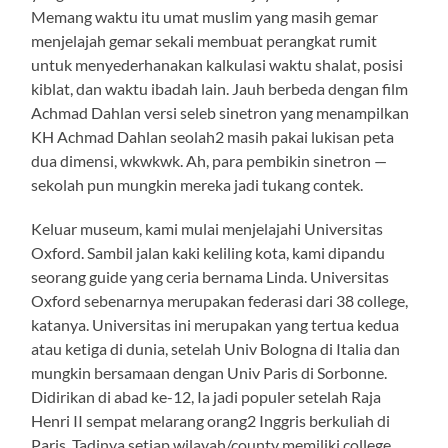
Memang waktu itu umat muslim yang masih gemar
menjelajah gemar sekali membuat perangkat rumit
untuk menyederhanakan kalkulasi waktu shalat, posisi
kiblat, dan waktu ibadah lain. Jauh berbeda dengan film
Achmad Dahlan versi seleb sinetron yang menampilkan
KH Achmad Dahlan seolah2 masih pakai lukisan peta
dua dimensi, wkwkwk. Ah, para pembikin sinetron —
sekolah pun mungkin mereka jadi tukang contek.
Keluar museum, kami mulai menjelajahi Universitas
Oxford. Sambil jalan kaki keliling kota, kami dipandu
seorang guide yang ceria bernama Linda. Universitas
Oxford sebenarnya merupakan federasi dari 38 college,
katanya. Universitas ini merupakan yang tertua kedua
atau ketiga di dunia, setelah Univ Bologna di Italia dan
mungkin bersamaan dengan Univ Paris di Sorbonne.
Didirikan di abad ke-12, Ia jadi populer setelah Raja
Henri II sempat melarang orang2 Inggris berkuliah di
Paris. Tadinya setiap wilayah/county memiliki college