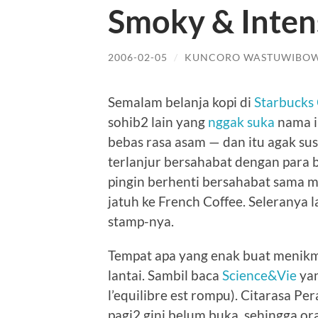
Smoky & Inten
2006-02-05
/
KUNCORO WASTUWIBO
Semalam belanja kopi di
Starbucks
sohib2 lain yang
nggak suka
nama in
bebas rasa asam — dan itu agak sus
terlanjur bersahabat dengan para 
pingin berhenti bersahabat sama m
jatuh ke French Coffee. Seleranya l
stamp-nya.
Tempat apa yang enak buat menikma
lantai. Sambil baca
Science&Vie
yan
l’equilibre est rompu). Citarasa Per
pagi2 gini belum buka, sehingga o