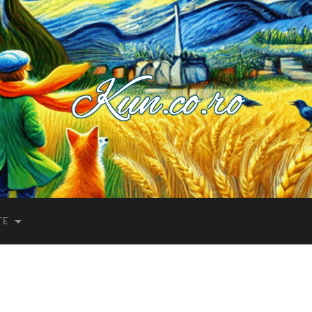
Kuncoro++
TE