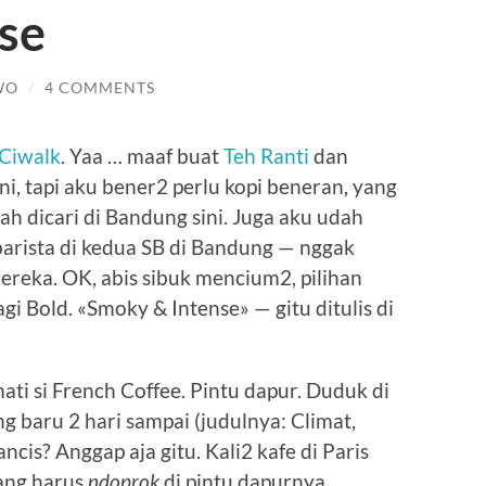
se
WO
/
4 COMMENTS
Ciwalk
. Yaa … maaf buat
Teh Ranti
dan
i, tapi aku bener2 perlu kopi beneran, yang
ah dicari di Bandung sini. Juga aku udah
barista di kedua SB di Bandung — nggak
ereka. OK, abis sibuk mencium2, pilihan
agi Bold. «Smoky & Intense» — gitu ditulis di
ti si French Coffee. Pintu dapur. Duduk di
g baru 2 hari sampai (judulnya: Climat,
ancis? Anggap aja gitu. Kali2 kafe di Paris
rang harus
ndoprok
di pintu dapurnya.