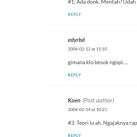
#1: Ada donk. Mentah? Udah d
REPLY
edyrbd
2006-02-12 at 15:10
gimana klo besok ngopi….
REPLY
Koen
(Post author)
2006-02-14 at 10:21
#3: Teori lu ah. Ngajaknya rap
REPLY