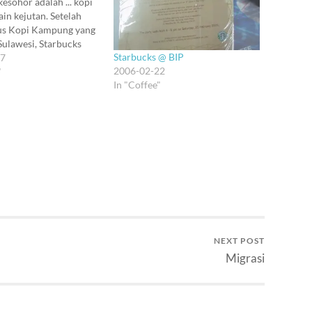
kesohor adalah ... kopi
rain kejutan. Setelah
sus Kopi Kampung yang
Sulawesi, Starbucks
Starbucks @ BIP
eluncurkan edisi
17
2006-02-22
isi Ulang Tahun. Di
"
In "Coffee"
ertulis bahwa edisi ini
 paduan antara kopi2
ik dan kopi2 Indonesia
a. Rada menarik,…
NEXT POST
Migrasi