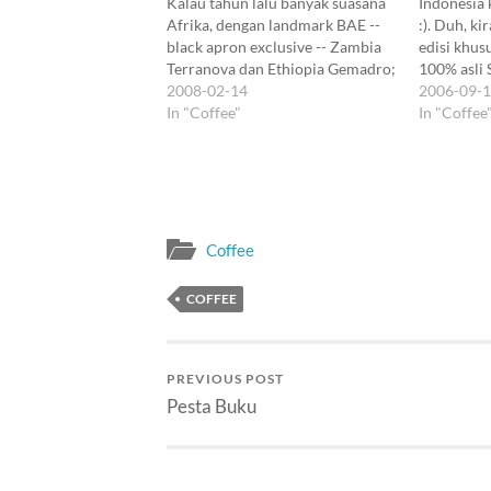
Kalau tahun lalu banyak suasana
Indonesia 
Afrika, dengan landmark BAE --
:). Duh, ki
black apron exclusive -- Zambia
edisi khu
Terranova dan Ethiopia Gemadro;
100% asli 
maka setelah terjembatani BAE
2008-02-14
kembali m
2006-09-
Sumatra Siborong-Borong, Sbux
In "Coffee"
khusus. Ed
In "Coffee
menggencar suasana Amerika
covernya t
Latin, dengan BAE Costa Rica
merupakan
Lomas Al Rio dan kini Colombia
Asia Pasif
Narino El Tambo. Di antara dua…
yang langk
Coffee
COFFEE
PREVIOUS POST
Pesta Buku