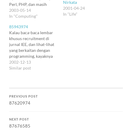
Nirkata
Perl, PHP, dan masih
2001-04-24
banyak lagi. Kita tinggal
2003-05-14
In "Life"
perlu belajar dikit tentang
In "Computing"
perbedaan sintaks yang
85943974
minor itu, trus jadilah kita
Kalau baca-baca lembar
programmer di bahasa-
khusus recruitment di
bahasa itu. Gitu katanya.
jurnal IEE, dan lihat-lihat
Naif yach? Sintaks C
yang berkaitan dengan
memang sering diculik
programming, kayaknya
untuk…
yang masih paling banyak
2002-12-13
dibutuhkan itu
Similar post
programmer C++. «Gak
fancy amat» -- gitu kali
pikiran kita. Protes lah.
Yang jelas C++ masih
PREVIOUS POST
bertahan sebagai standar
87620974
industri, bukan bahasa-
bahasa "baru". Bakuan
C++, yang bikin bahasa
NEXT POST
ini…
87676585