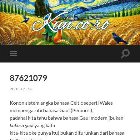
Kuncoro++
Toggle
Toggle
search
mobile
field
menu
87621079
2003-01-18
Konon sistem angka bahasa Celtic seperti Wales
mempengaruhi bahasa Gaul (Perancis);
padahal kita tahu bahwa bahasa Gaul modern (bukan
bahasa gaul
yang kata
kita-kita oke punya itu) bukan diturunkan dari bahasa