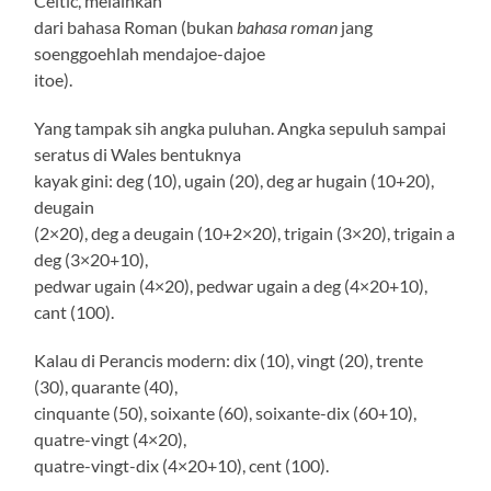
Celtic, melainkan
dari bahasa Roman (bukan
bahasa roman
jang
soenggoehlah mendajoe-dajoe
itoe).
Yang tampak sih angka puluhan. Angka sepuluh sampai
seratus di Wales bentuknya
kayak gini: deg (10), ugain (20), deg ar hugain (10+20),
deugain
(2×20), deg a deugain (10+2×20), trigain (3×20), trigain a
deg (3×20+10),
pedwar ugain (4×20), pedwar ugain a deg (4×20+10),
cant (100).
Kalau di Perancis modern: dix (10), vingt (20), trente
(30), quarante (40),
cinquante (50), soixante (60), soixante-dix (60+10),
quatre-vingt (4×20),
quatre-vingt-dix (4×20+10), cent (100).