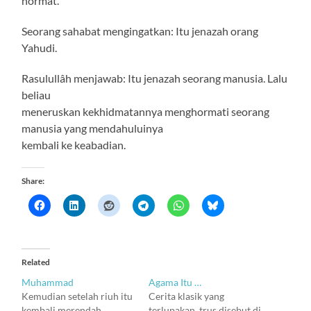
hormat.
Seorang sahabat mengingatkan: Itu jenazah orang
Yahudi.
Rasulullâh menjawab: Itu jenazah seorang manusia. Lalu
beliau
meneruskan kekhidmatannya menghormati seorang
manusia yang mendahuluinya
kembali ke keabadian.
Share:
Related
Muhammad
Agama Itu …
Kemudian setelah riuh itu
Cerita klasik yang
kembali merendah,
terlupakan, trus disebut di