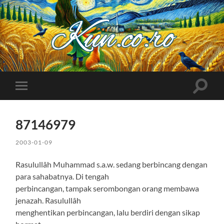
Kuncoro++
Toggle
Toggle
search
mobile
field
menu
87146979
2003-01-09
Rasulullâh Muhammad s.a.w. sedang berbincang dengan
para sahabatnya. Di tengah
perbincangan, tampak serombongan orang membawa
jenazah. Rasulullâh
menghentikan perbincangan, lalu berdiri dengan sikap