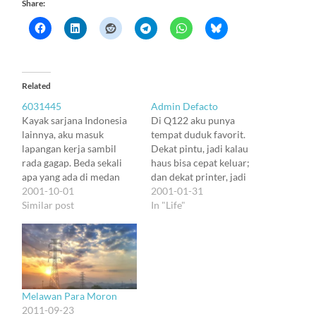
Share:
Related
6031445
Admin Defacto
Kayak sarjana Indonesia
Di Q122 aku punya
lainnya, aku masuk
tempat duduk favorit.
lapangan kerja sambil
Dekat pintu, jadi kalau
rada gagap. Beda sekali
haus bisa cepat keluar;
apa yang ada di medan
dan dekat printer, jadi
kerja dengan di lab
2001-10-01
nggak harus capek kalau
2001-01-31
kampus. Dan rekan-rekan
Similar post
mau ngeprint. Asiknya,
In "Life"
yang umumnya jauh lebih
teman-teman aku suka
tua itu nggak terlalu bisa
nanya-nanya ke aku kalo
mengadaptasikan orang
punya masalah dengan
baru. Sibuk saling
printer. Kali-kali soalnya
berkompetisi. Ada dua…
aku duduk paling dekat
sama printer. Tapi lama-
Melawan Para Moron
lama mereka konsultasi
2011-09-23