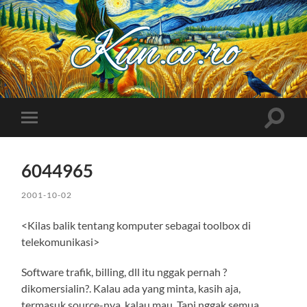
Kuncoro++
Toggle
Toggle
search
mobile
field
menu
6044965
2001-10-02
<Kilas balik tentang komputer sebagai toolbox di
telekomunikasi>
Software trafik, billing, dll itu nggak pernah ?
dikomersialin?. Kalau ada yang minta, kasih aja,
termasuk source-nya, kalau mau. Tapi nggak semua