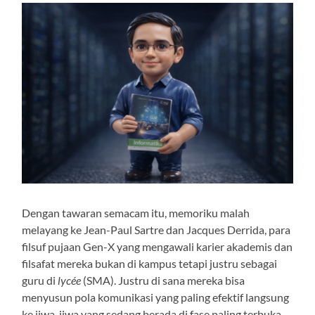
Dengan tawaran semacam itu, memoriku malah
melayang ke Jean-Paul Sartre dan Jacques Derrida, para
filsuf pujaan Gen-X yang mengawali karier akademis dan
filsafat mereka bukan di kampus tetapi justru sebagai
guru di
lycée
(SMA). Justru di sana mereka bisa
menyusun pola komunikasi yang paling efektif langsung
ke jiwa-jiwa yang sedang berada di fase paling terbuka,