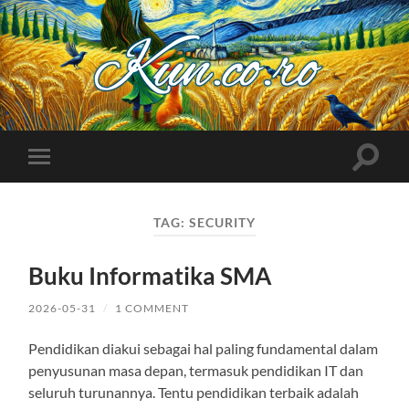
Kuncoro++
Toggle
Toggle
search
mobile
field
menu
TAG:
SECURITY
Buku Informatika SMA
2026-05-31
/
1 COMMENT
Pendidikan diakui sebagai hal paling fundamental dalam
penyusunan masa depan, termasuk pendidikan IT dan
seluruh turunannya. Tentu pendidikan terbaik adalah