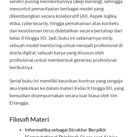
sendiri pusing memikirkannya (
deep learning
), sehingga
menuntut pemanfaatan berbagai model yang
dikembangkan secara kolaboratif (AI). Aspek logika,
etika,
cybersecurity
, hingga pemahaman atas konteks
dan kesisteman terus didetailkan secara bertahap dari
kelas X hingga XII. Jadi, buku ini sebenarnya mirip
sebuah model mentoring untuk menjadi profesional di
dunia digital; sebuah karya yang disusun oleh
profesional untuk membentuk generasi profesional
berikutnya
Serial buku ini memiliki keunikan kontras yang sengaja
aku injeksikan ke dalam materi Kelas X hingga XII, yang
kemudian disempurnakan secara luar biasa oleh tim
Erlangga.
Filosofi Materi
Informatika sebagai Struktur Berpikir
(
Computational Thinking
)
: Di era saat AI bisa