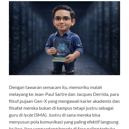
Dengan tawaran semacam itu, memoriku malah
melayang ke Jean-Paul Sartre dan Jacques Derrida, para
filsuf pujaan Gen-X yang mengawali karier akademis dan
filsafat mereka bukan di kampus tetapi justru sebagai
guru di
lycée
(SMA). Justru di sana mereka bisa
menyusun pola komunikasi yang paling efektif langsung
ke jiwa-jiwa yang sedang berada di fase paling terbuka,