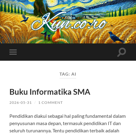
Kuncoro++
Toggle
Toggle
search
mobile
field
menu
TAG:
AI
Buku Informatika SMA
2026-05-31
/
1 COMMENT
Pendidikan diakui sebagai hal paling fundamental dalam
penyusunan masa depan, termasuk pendidikan IT dan
seluruh turunannya. Tentu pendidikan terbaik adalah