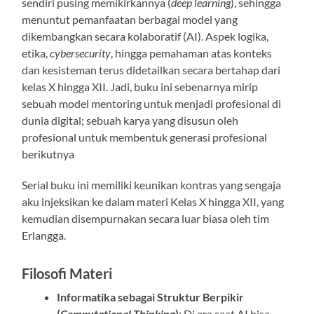
sendiri pusing memikirkannya (
deep learning
), sehingga
menuntut pemanfaatan berbagai model yang
dikembangkan secara kolaboratif (AI). Aspek logika,
etika,
cybersecurity
, hingga pemahaman atas konteks
dan kesisteman terus didetailkan secara bertahap dari
kelas X hingga XII. Jadi, buku ini sebenarnya mirip
sebuah model mentoring untuk menjadi profesional di
dunia digital; sebuah karya yang disusun oleh
profesional untuk membentuk generasi profesional
berikutnya
Serial buku ini memiliki keunikan kontras yang sengaja
aku injeksikan ke dalam materi Kelas X hingga XII, yang
kemudian disempurnakan secara luar biasa oleh tim
Erlangga.
Filosofi Materi
Informatika sebagai Struktur Berpikir
(
Computational Thinking
)
: Di era saat AI bisa