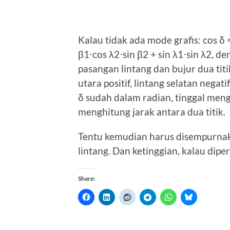
Kalau tidak ada mode grafis: cos δ 
β1⋅cos λ2⋅sin β2 + sin λ1⋅sin λ2, 
pasangan lintang dan bujur dua titik
utara positif, lintang selatan negatif
δ sudah dalam radian, tinggal meng
menghitung jarak antara dua titik.
Tentu kemudian harus disempurna
lintang. Dan ketinggian, kalau diper
Share: