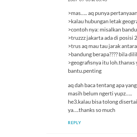
>mas….. aq punya pertanyaan
>kalau hubungan letak geogra
>contoh nya: misalkan bandu
>truzzz jakarta ada di posisi 
>trus aq mau tau jarak antar
>bandung berapa???? bila dili
>geografisnya itu loh.thanxs
bantu.penting
aq dah baca tentang apa yang d
masih belum ngerti yupz…..
he3.kalau bisa tolong diserta
ya….thanks so much
REPLY