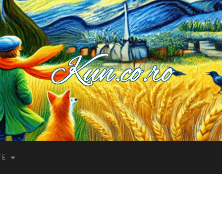
Kuncoro++
TE