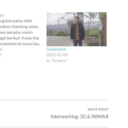
kov
ng kita bahas dikit
vikov. Hawking selalu
an paradox mesin
gai berikut: Kalau Kip
a kembali ke masa lalu,
Greenwich
isa menembak kakeknya,
20
2010-05-08
kibatkan orangtua Kip
e"
In "Science"
lahir, dan
tkan Kip tidak
a, sehingga tidak ada
gunakan mesin waktu
NEXT POST
Interworking: 3G & WiMAX