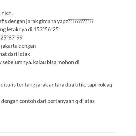
 nich.
fis dengan jarak gimana yapz????????????
ng letaknya di 153°56″25′
225°87″99′.
a jakarta dengan
hat dari letak
 y sebelumnya. kalau bisa mohon di
itulis tentang jarak antara dua titik. tapi kok aq
i dengan contoh dari pertanyaan q di atas