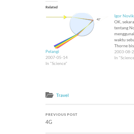
Related
Igor Novi
OK, sekara
tentang No
menggunak
waktu seba
Thorne bis
Pelangi
maka ia b
2003-08-
2007-05-14
dan menga
In "Scienc
In "Science"
tidak bisa 
mengakiba
mungkin ad
yang meng
itu untuk…
Travel
PREVIOUS POST
4G