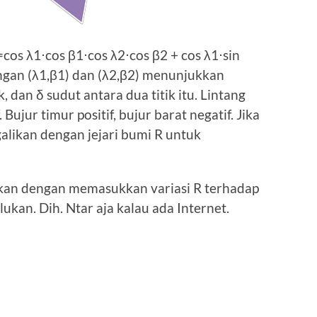
=cos λ1⋅cos β1⋅cos λ2⋅cos β2 + cos λ1⋅sin
dengan (λ1,β1) dan (λ2,β2) menunjukkan
, dan δ sudut antara dua titik itu. Lintang
. Bujur timur positif, bujur barat negatif. Jika
alikan dengan jejari bumi R untuk
kan dengan memasukkan variasi R terhadap
lukan. Dih. Ntar aja kalau ada Internet.