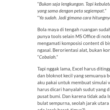
“
Bukan saja lengkungan. Tapi kebulat
yang sama dengan peta segiempat.
“
“
Ya sudah. Jadi gimana cara hitungny
Bola maya di tengah ruangan suda
punya tools selain MS Office di no
mengamati komposisi content di bis
ngasal. Berorientasi alat, bukan ko
“
Cobalah.
“
Tapi nggak lama, Excel harus ditin
dan bloknot kecil yang semuanya be
aku pakai untuk membuat simulai vi
harus dicari hanyalah sudut yang d
pusat bumi. Dan karena tidak ada 
bulat sempurna, seolah jarak utara
ada jarak barat-timur?).