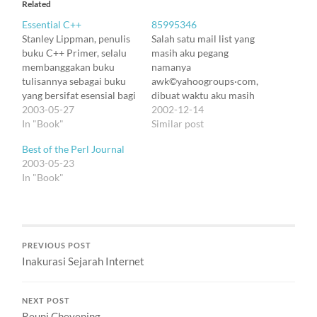
Related
Essential C++
85995346
Stanley Lippman, penulis
Salah satu mail list yang
buku C++ Primer, selalu
masih aku pegang
membanggakan buku
namanya
tulisannya sebagai buku
awk©yahoogroups·com,
yang bersifat esensial bagi
dibuat waktu aku masih
siapa pun yang mau mulai
2003-05-27
jadi Awk evangelist di
2002-12-14
belajar C++. Memang
In "Book"
kantor. Milis itu nggak jadi
Similar post
kitab utama bagi
dipakai untuk diskusi soal
Best of the Perl Journal
programmer C++ masih
Awk, soalnya di luar
2003-05-23
buku Bjarne Stroustrup
kantor, peminat Awk
In "Book"
The C++ Programming
sangat sedikit. Siapa coba,
Language. Tapi Stroustrup
di zaman pasca Perl-
menulis untuk
Python-Ruby ini yang
programmer, bahkan bisa
masih doyan Awk? Tapi,
kita bilang untuk
agak lama…
PREVIOUS POST
programmer C++, bukan…
Inakurasi Sejarah Internet
NEXT POST
Reuni Chevening