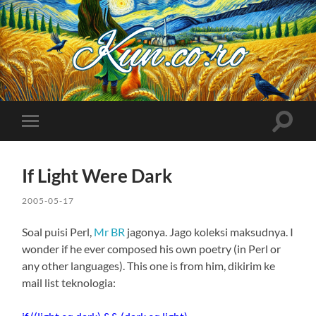
Kuncoro++
Toggle
Toggle
search
mobile
field
menu
If Light Were Dark
2005-05-17
Soal puisi Perl,
Mr BR
jagonya. Jago koleksi maksudnya. I
wonder if he ever composed his own poetry (in Perl or
any other languages). This one is from him, dikirim ke
mail list teknologia: