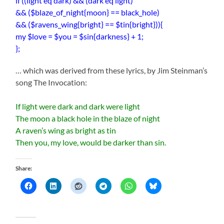
if ((light eq dark) && (dark eq light)
&& ($blaze_of_night{moon} == black_hole)
&& ($ravens_wing{bright} == $tin{bright})){
my $love = $you = $sin{darkness} + 1;
};
… which was derived from these lyrics, by Jim Steinman’s
song The Invocation:
If light were dark and dark were light
The moon a black hole in the blaze of night
A raven’s wing as bright as tin
Then you, my love, would be darker than sin.
Share: