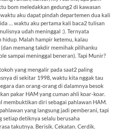
waktu bom meledakkan gedung2 di kawasan
a waktu aku dapat pindah departemen dua kali
rrida … waktu aku pertama kali baca2 tulisan
ulisnya udah meninggal :). Ternyata
 hidup. Malah hampir ketemu, kalau
u (dan memang takdir memihak pilihanku
sible sampai meninggal beneran). Tapi Munir?
tokoh yang mengalir pada saat2 paling
snya di sekitar 1998, waktu kita nggak tau
negara dan orang-orang di dalamnya besok
ukan pakar HAM yang cuman ahli koar-koar.
ul membuktikan diri sebagai pahlawan HAM.
ahlawan yang langsung jadi pemberani, tapi
 setiap detiknya selalu berusaha
asa takutnya. Berisik. Cekatan. Cerdik.