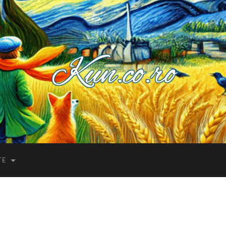
Kuncoro++
TE