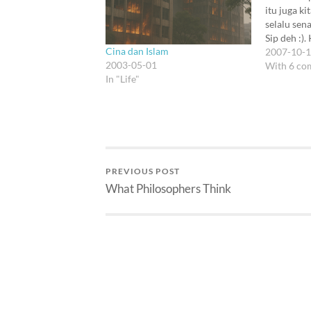
itu juga ki
selalu sen
Sip deh :)
Cina dan Islam
tulis wakt
2007-10-
2003-05-01
kepalaku, 
With 6 co
In "Life"
masih dike
buku kecil
private, ja
PREVIOUS POST
What Philosophers Think