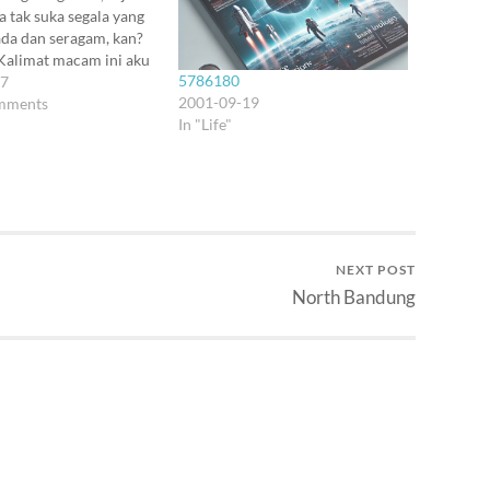
ta tak suka segala yang
ada dan seragam, kan?
. Kalimat macam ini aku
5786180
u kata blog belum ada di
17
2001-09-19
dan semua catatan
mments
In "Life"
tik dengan ballpen di
 (tentu semuanya
di…
NEXT POST
North Bandung