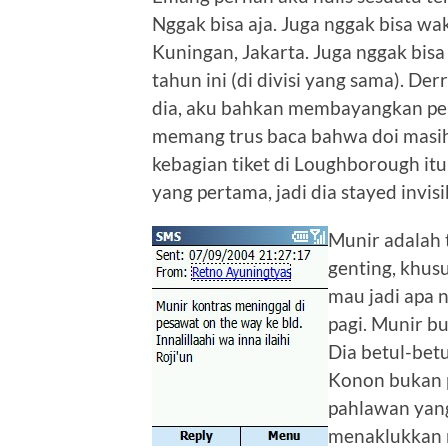
Nggak bisa aja. Juga nggak bisa 
Kuningan, Jakarta. Juga nggak bis
tahun ini (di divisi yang sama). De
dia, aku bahkan membayangkan pen
memang trus baca bahwa doi masih
kebagian tiket di Loughborough it
yang pertama, jadi dia stayed invi
Munir adalah 
genting, khusu
mau jadi apa 
pagi. Munir b
Dia betul-bet
Konon bukan p
pahlawan yang
menaklukkan r