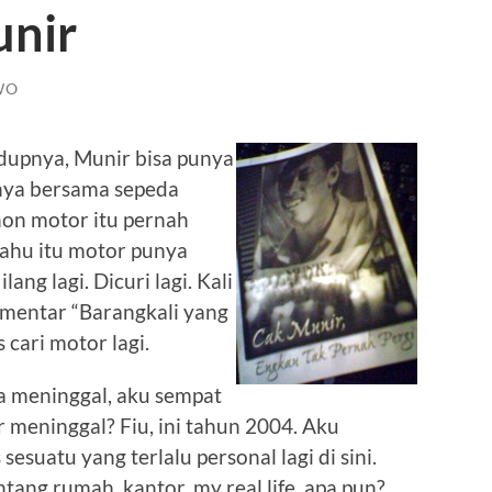
unir
WO
idupnya, Munir bisa punya
2nya bersama sepeda
on motor itu pernah
 tahu itu motor punya
lang lagi. Dicuri lagi. Kali
omentar “Barangkali yang
s cari motor lagi.
 meninggal, aku sempat
ir meninggal? Fiu, ini tahun 2004. Aku
suatu yang terlalu personal lagi di sini.
tang rumah, kantor, my real life, apa pun?