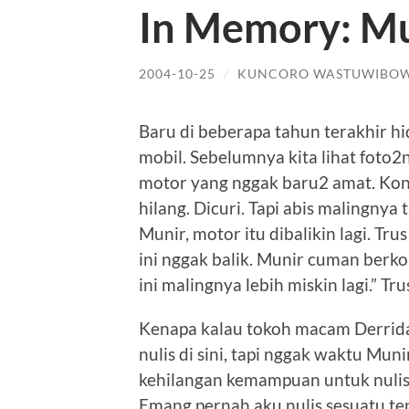
In Memory: M
2004-10-25
/
KUNCORO WASTUWIBO
Baru di beberapa tahun terakhir h
mobil. Sebelumnya kita lihat foto
motor yang nggak baru2 amat. Kon
hilang. Dicuri. Tapi abis malingnya
Munir, motor itu dibalikin lagi. Trus i
ini nggak balik. Munir cuman berk
ini malingnya lebih miskin lagi.” Tru
Kenapa kalau tokoh macam Derrida
nulis di sini, tapi nggak waktu Mun
kehilangan kemampuan untuk nulis se
Emang pernah aku nulis sesuatu ten