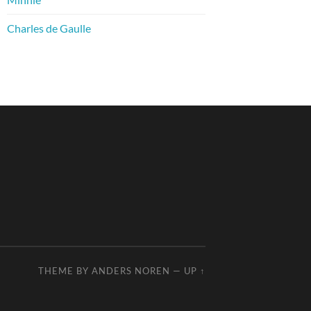
Charles de Gaulle
THEME BY
ANDERS NOREN
—
UP ↑