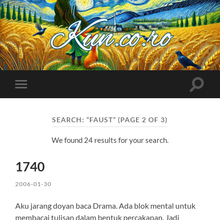
Kuncoro++
Toggle
Toggle
search
mobile
field
menu
SEARCH: “FAUST”
(PAGE 2 OF 3)
We found 24 results for your search.
1740
2006-01-30
Aku jarang doyan baca Drama. Ada blok mental untuk
membacai tulisan dalam bentuk percakapan. Jadi